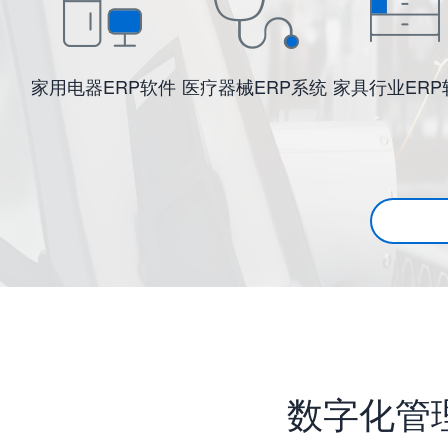
家用电器ERP软件
医疗器械ERP系统
家具行业ERP
数字化管