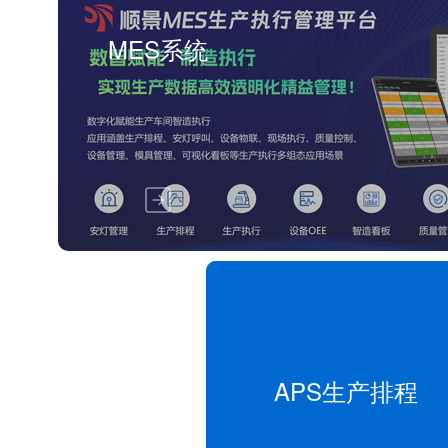
MES系统
APS生产排程