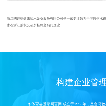
浙江朗诗德健康饮水设备股份有限公司是一家专业致力于健康饮水设
家在浙江股权交易所挂牌交易的企业...
构建企业管
华体育会登录网官网 成立于1998年，是台湾