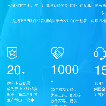
公司拥有二十几年工厂管理经验的制造业生产副总、国家执
专
是把“ERP软件和管理顾问结合应用”的开创者，两岸四地率先推出
1000
20
1
+
+
20年专业积累，
15年
成为行业上线成功
问团全
20年成功经验，
率高、简单易用的
系统如
为富士康、创维等
生产型ERP软件
数千家客户提供