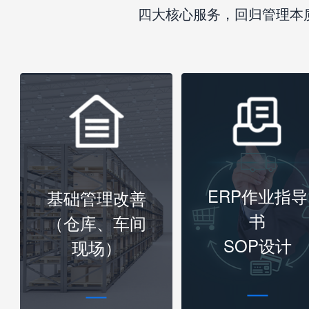
四大核心服务，回归管理本
ERP作业指导
基础管理改善
书
（仓库、车间
SOP设计
现场）