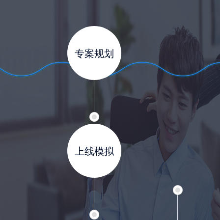
专案规划
上线模拟