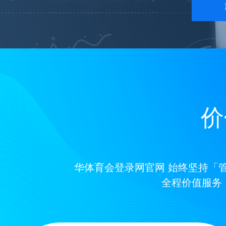
价
华体育会登录网官网 始终坚持「
全程价值服务