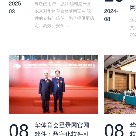
2025-
尊敬的用户：您好!感谢您一直
网
2024-
03
以来对华体育会登录网官网 软
08
件的支持与信任。为了提供更稳
华
定、高效、安全...
共
20
08
08
华体育会登录网官网
华
软件：数字化软件引
软