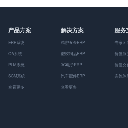
产品方案
解决方案
服务
ERP系统
精密五金ERP
专家团
OA系统
塑胶制品ERP
价值服
PLM系统
3C电子ERP
价值交
SCM系统
汽车配件ERP
实施体
查看更多
查看更多