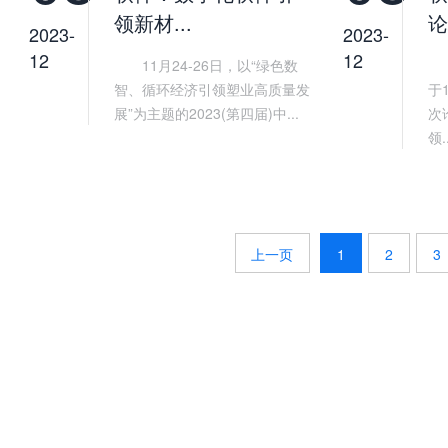
领新材...
论
2023-
2023-
12
12
11月24-26日，以“绿色数
2
智、循环经济引领塑业高质量发
于
展”为主题的2023(第四届)中...
次
领..
1
2
3