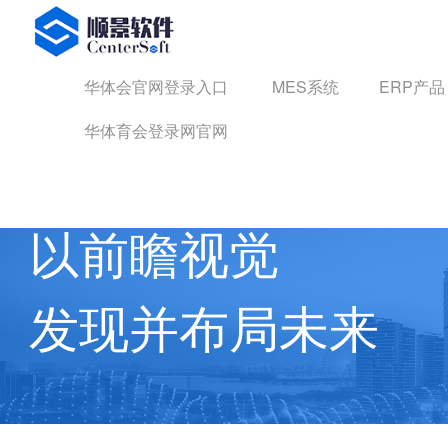
华体会官网登录入口
华体会官网登录入口
MES系统
ERP产品
华体育会登录网官网
华体育会登录网官网 动态
以前瞻视觉
发现并布局未来