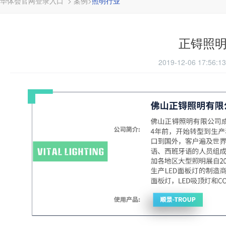
华体会官网登录入口
>
案例
>
照明行业
正锝照
2019-12-06 17:56:1