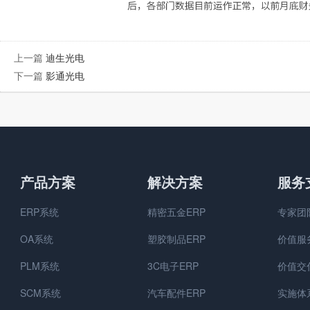
上一篇
迪生光电
下一篇
影通光电
产品方案
解决方案
服务
ERP系统
精密五金ERP
专家团
OA系统
塑胶制品ERP
价值服
PLM系统
3C电子ERP
价值交
SCM系统
汽车配件ERP
实施体