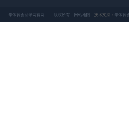
华体育会登录网官网 版权所有
网站地图
技术支持：
华体育