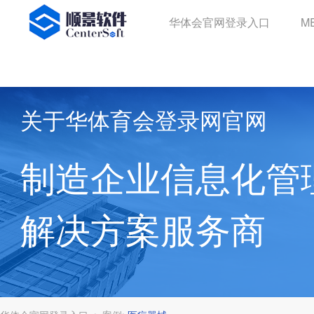
华体会官网登录入口
华体会官网登录入口
M
关于华体育会登录网官网
制造企业信息化管
解决方案服务商