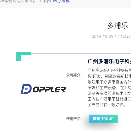
华体会官网登录入口
>
案例
>
医疗器械
多浦乐
2019-10-09 17:15:2