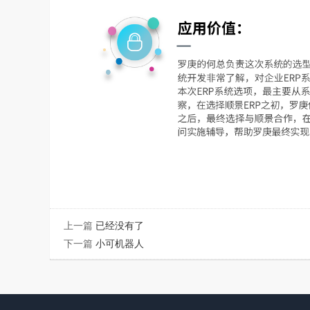
上一篇
已经没有了
下一篇
小可机器人