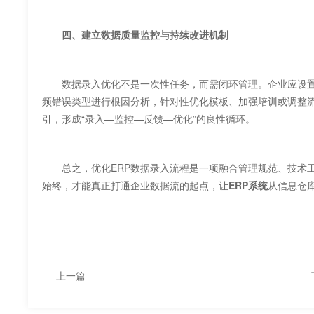
四、建立数据质量监控与持续改进机制
数据录入优化不是一次性任务，而需闭环管理。企业应
频错误类型进行根因分析，针对性优化模板、加强培训或调整流程
引，形成“录入—监控—反馈—优化”的良性循环。
总之，优化ERP数据录入流程是一项融合管理规范、技术工
始终，才能真正打通企业数据流的起点，让
ERP系统
从信息仓
上一篇
如何通过ERP分析客户生命周期价值？