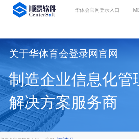
华体会官网登录入口
华体会官网登录入口
M
关于华体育会登录网官网
制造企业信息化管
解决方案服务商