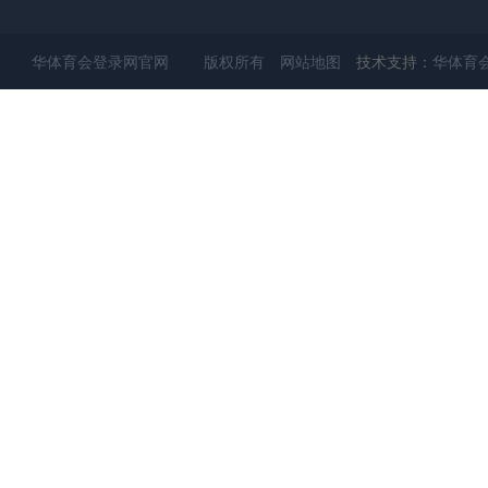
华体育会登录网官网 版权所有
网站地图
技术支持：
华体育