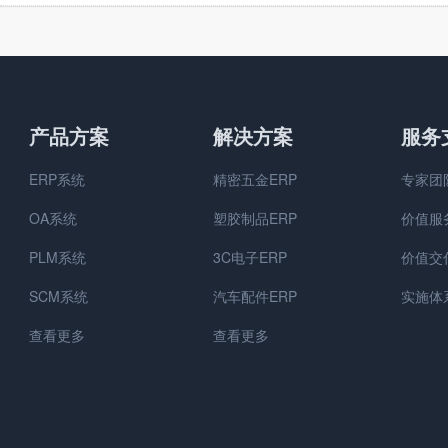
产品方案
解决方案
服务
ERP系统
精密五金ERP
专家团
OA系统
塑胶制品ERP
价值服
PLM系统
3C电子ERP
价值交
SCM系统
汽车配件ERP
实施体
查看更多
查看更多