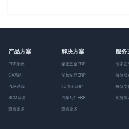
录网官网 新制造】祝贺202
件：塑料配混技
3樟木头塑博会圆满落幕！
示数字化的力量
产品方案
解决方案
服务
ERP系统
精密五金ERP
专家团
OA系统
塑胶制品ERP
价值服
PLM系统
3C电子ERP
价值交
SCM系统
汽车配件ERP
实施体
查看更多
查看更多