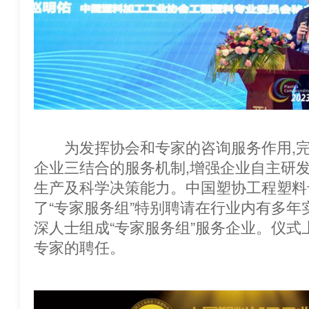
为发挥协会和专家的咨询服务作用,完
企业三结合的服务机制,增强企业自主
生产及科学决策能力。中国塑协工程塑料
了“专家服务组”特别聘请在行业内有多年
深人士组成“专家服务组”服务企业。仪式
专家的聘任。