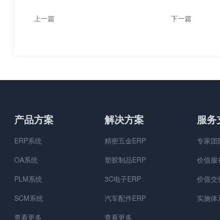
上一篇
下一篇
优秀的材料工程师，都在跟
华体育会登录网
这个新朋友打交道！
件：数字化软件
产业绿色智造新
产品方案
解决方案
服务
ERP系统
精密五金ERP
专家团
OA系统
塑胶制品ERP
价值服
PLM系统
3C电子ERP
价值交
SCM系统
汽车配件ERP
实施体
查看更多
查看更多