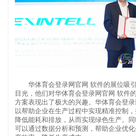
华体育会登录网官网 软件的展位吸引了众
目光，他们对华体育会登录网官网 软件
方案表现出了极大的兴趣。华体育会登录
以帮助企业在生产过程中实现精准控制，
降低能耗和排放，从而实现绿色生产。同
可以通过数据分析和预测，帮助企业优化