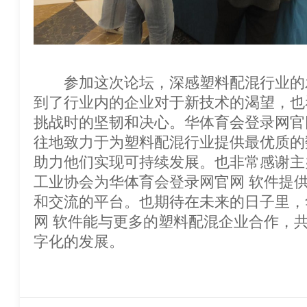
参加这次论坛，深感塑料配混行业的
到了行业内的企业对于新技术的渴望，也
挑战时的坚韧和决心。华体育会登录网官网
往地致力于为塑料配混行业提供最优质的
助力他们实现可持续发展。也非常感谢主
工业协会为华体育会登录网官网 软件提
和交流的平台。也期待在未来的日子里，
网 软件能与更多的塑料配混企业合作，共同
字化的发展。